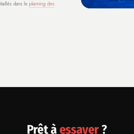
taillés dans le
planning des
Prêt à
essayer
?