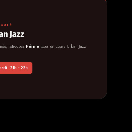
EAUTÉ
an Jazz
nnée, retrouvez
Périne
pour un cours Urban Jazz
rdi · 21h – 22h