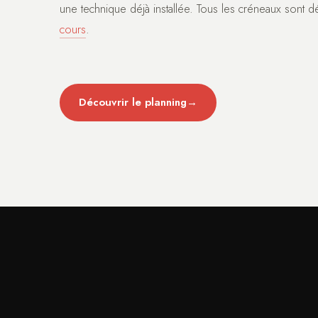
une technique déjà installée. Tous les créneaux sont dé
cours
.
Découvrir le planning
→