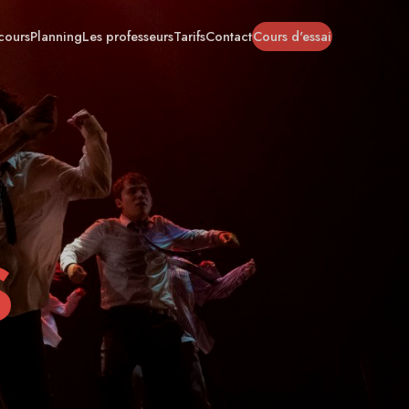
cours
Planning
Les professeurs
Tarifs
Contact
Cours d'essai
s