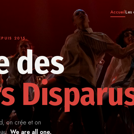
Accueil
Les 
PUIS 2015
e des
s Disparu
d, on crée et on
eau.
We are all one.