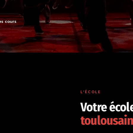
es cours
L'ÉCOLE
Votre écol
toulousai