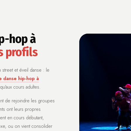
ip-hop à
s profils
street et éveil danse : le
e danse hip-hop à
qu'aux cours adultes.
ant de rejoindre les groupes
nts ont leurs propres
ent en cours débutant,
exe, ou on vient consolider